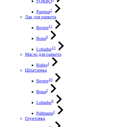
FORBO
2
Puretop
Лак для паркета
11
Berger
9
Bona
13
Lobadur
Масло для паркета
3
Rubio
Шпатлевка
10
Berger
2
Bona
9
Lobadur
3
Pallmann
Грунтовка