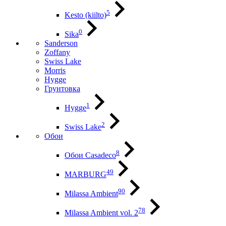
5
Kesto (kiilto)
0
Sika
Sanderson
Zoffany
Swiss Lake
Morris
Hygge
Грунтовка
1
Hygge
2
Swiss Lake
Обои
8
Обои Casadeco
49
MARBURG
90
Milassa Ambient
78
Milassa Ambient vol. 2