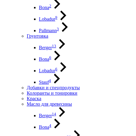
2
Bona
9
Lobadur
3
Pallmann
Грунтовка
13
Berger
6
Bona
6
Lobadur
4
Stauf
Добавки и спецпродукты
Колоранты и тонировки
Краска
Масло для древесины
14
Berger
4
Bona