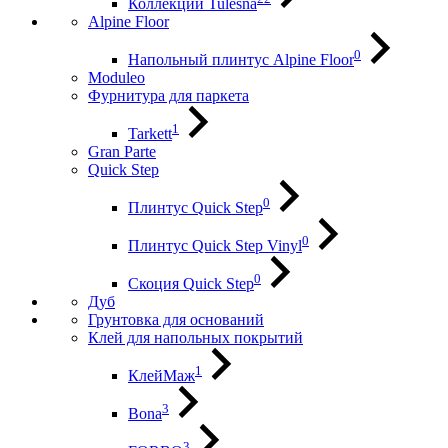
Коллекции Tulesna
Alpine Floor
0
Напольный плинтус Alpine Floor
Moduleo
Фурнитура для паркета
1
Tarkett
Gran Parte
Quick Step
0
Плинтус Quick Step
0
Плинтус Quick Step Vinyl
0
Скоция Quick Step
Дуб
Грунтовка для оснований
Клей для напольных покрытий
1
КлейМаж
3
Bona
3