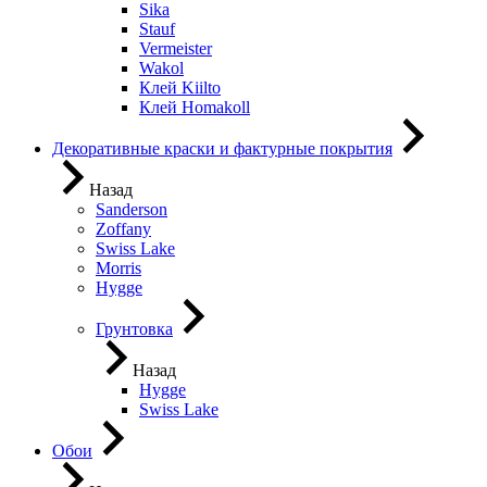
Sika
Stauf
Vermeister
Wakol
Клей Kiilto
Клей Homakoll
Декоративные краски и фактурные покрытия
Назад
Sanderson
Zoffany
Swiss Lake
Morris
Hygge
Грунтовка
Назад
Hygge
Swiss Lake
Обои