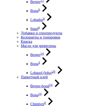
13
Berger
6
Bona
6
Lobadur
4
Stauf
Добавки и спецпродукты
Колоранты и тонировки
Краска
Масло для древесины
14
Berger
4
Bona
20
Lobasol (loba)
Паркетный клей
14
Berger-bond
14
Bona
6
Chimiver