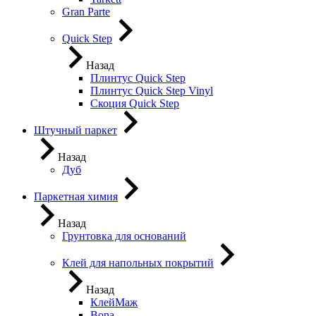
Gran Parte
Quick Step
Назад
Плинтус Quick Step
Плинтус Quick Step Vinyl
Скоция Quick Step
Штучный паркет
Назад
Дуб
Паркетная химия
Назад
Грунтовка для оснований
Клей для напольных покрытий
Назад
КлейМаж
Bona