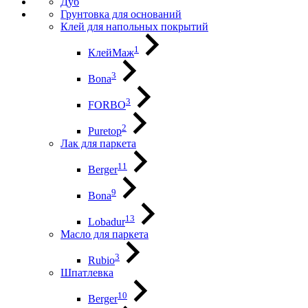
Дуб
Грунтовка для оснований
Клей для напольных покрытий
1
КлейМаж
3
Bona
3
FORBO
2
Puretop
Лак для паркета
11
Berger
9
Bona
13
Lobadur
Масло для паркета
3
Rubio
Шпатлевка
10
Berger