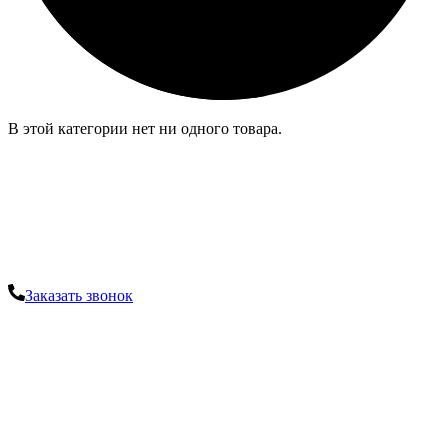
В этой категории нет ни одного товара.
PolTerra — Магазин напольных
покрытий
Остались вопросы? Закажите консультацию у наших
специалистов.
Заказать звонок
+7(495) 585-46-29
РАСПРОДАЖА
Паркетная доска
Инженерная доска
Массивная доска
Кварц-винил
Ламинат