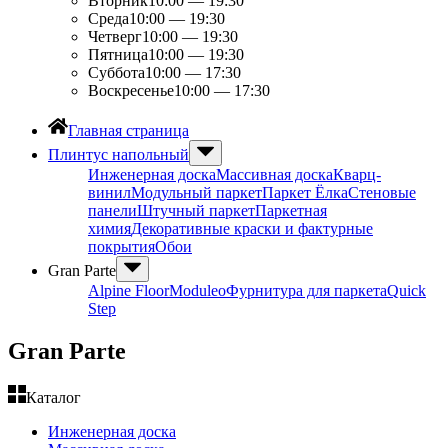
Вторник
10:00 — 19:30
Среда
10:00 — 19:30
Четверг
10:00 — 19:30
Пятница
10:00 — 19:30
Суббота
10:00 — 17:30
Воскресенье
10:00 — 17:30
Главная страница
Плинтус напольный
Инженерная доска
Массивная доска
Кварц-
винил
Модульный паркет
Паркет Ёлка
Стеновые
панели
Штучный паркет
Паркетная
химия
Декоративные краски и фактурные
покрытия
Обои
Gran Parte
Alpine Floor
Moduleo
Фурнитура для паркета
Quick
Step
Gran Parte
Каталог
Инженерная доска