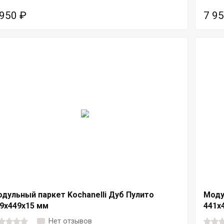
 950
₽
7 9
дульный паркет Kochanelli Дуб Пулито
Моду
9x449x15 мм
441x
Нет отзывов