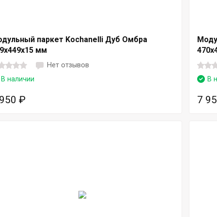
дульный паркет Kochanelli Дуб Омбра
Моду
9x449x15 мм
470х
Нет отзывов
В наличии
В 
 950
₽
7 9