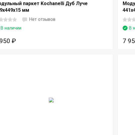
дульный паркет Kochanelli Дуб Луче
Моду
9x449x15 мм
441x
Нет отзывов
В наличии
В 
 950
₽
7 9