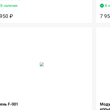
В наличии
В 
 950
₽
7 9
ень F-001
Моду
600х