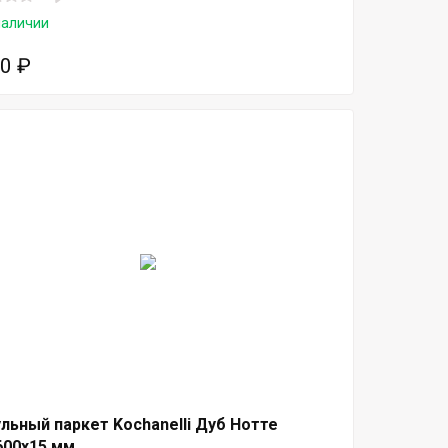
наличии
50
₽
льный паркет Kochanelli Дуб Нотте
600х15 мм