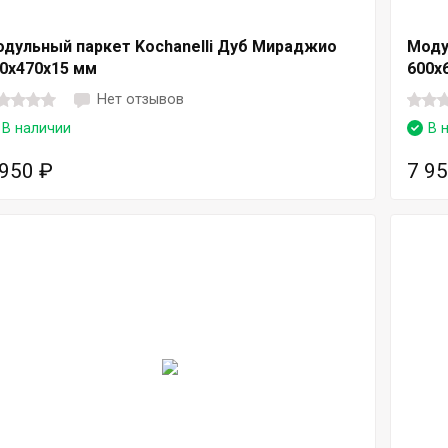
дульный паркет Kochanelli Дуб Мираджио
Моду
0х470х15 мм
600х
Нет отзывов
В наличии
В 
 950
₽
7 9