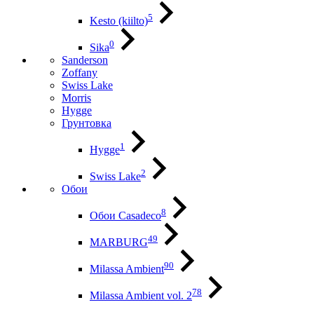
5
Kesto (kiilto)
0
Sika
Sanderson
Zoffany
Swiss Lake
Morris
Hygge
Грунтовка
1
Hygge
2
Swiss Lake
Обои
8
Обои Casadeco
49
MARBURG
90
Milassa Ambient
78
Milassa Ambient vol. 2