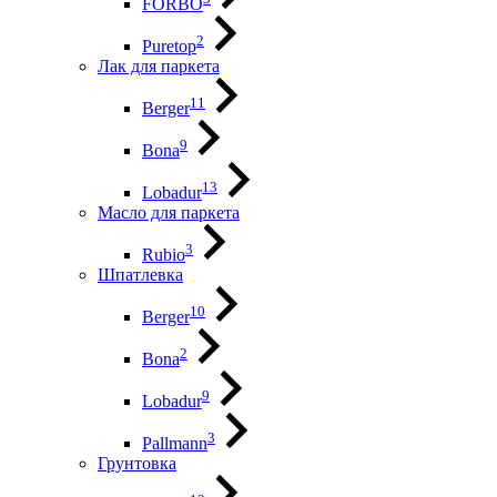
FORBO
2
Puretop
Лак для паркета
11
Berger
9
Bona
13
Lobadur
Масло для паркета
3
Rubio
Шпатлевка
10
Berger
2
Bona
9
Lobadur
3
Pallmann
Грунтовка