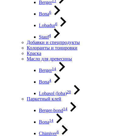
13
Berger
6
Bona
6
Lobadur
4
Stauf
Добавки и спецпродукты
Колоранты и тонировки
Краска
Масло для древесины
14
Berger
4
Bona
20
Lobasol (loba)
Паркетный клей
14
Berger-bond
14
Bona
6
Chimiver