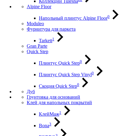
Коллекции Tulesna
Alpine Floor
0
Напольный плинтус Alpine Floor
Moduleo
Фурнитура для паркета
1
Tarkett
Gran Parte
Quick Step
0
Плинтус Quick Step
0
Плинтус Quick Step Vinyl
0
Скоция Quick Step
Дуб
Грунтовка для оснований
Клей для напольных покрытий
1
КлейМаж
3
Bona
3