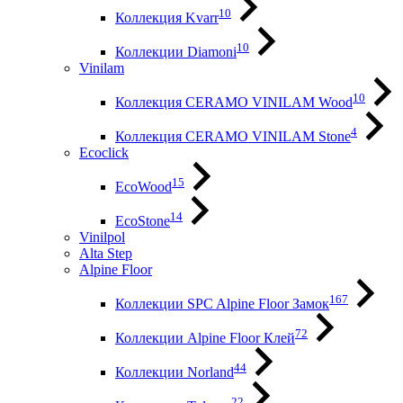
10
Коллекция Kvarr
10
Коллекции Diamoni
Vinilam
10
Коллекция CERAMO VINILAM Wood
4
Коллекция CERAMO VINILAM Stone
Ecoclick
15
EcoWood
14
EcoStone
Vinilpol
Alta Step
Alpine Floor
167
Коллекции SPC Alpine Floor Замок
72
Коллекции Alpine Floor Клей
44
Коллекции Norland
22