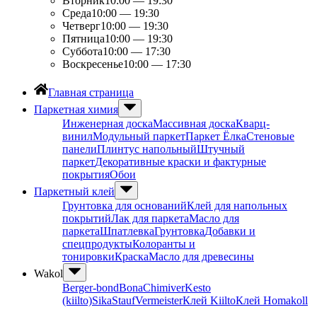
Вторник
10:00 — 19:30
Среда
10:00 — 19:30
Четверг
10:00 — 19:30
Пятница
10:00 — 19:30
Суббота
10:00 — 17:30
Воскресенье
10:00 — 17:30
Главная страница
Паркетная химия
Инженерная доска
Массивная доска
Кварц-
винил
Модульный паркет
Паркет Ёлка
Стеновые
панели
Плинтус напольный
Штучный
паркет
Декоративные краски и фактурные
покрытия
Обои
Паркетный клей
Грунтовка для оснований
Клей для напольных
покрытий
Лак для паркета
Масло для
паркета
Шпатлевка
Грунтовка
Добавки и
спецпродукты
Колоранты и
тонировки
Краска
Масло для древесины
Wakol
Berger-bond
Bona
Chimiver
Kesto
(kiilto)
Sika
Stauf
Vermeister
Клей Kiilto
Клей Homakoll