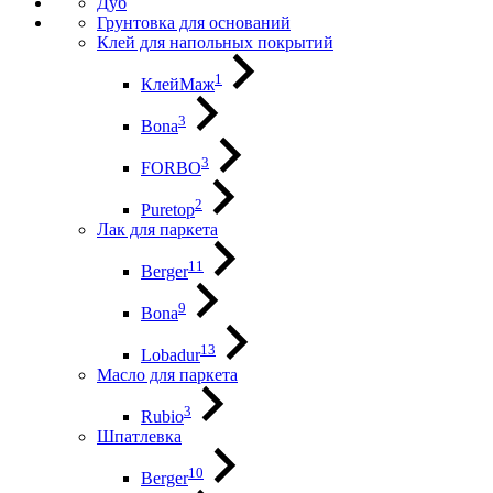
Дуб
Грунтовка для оснований
Клей для напольных покрытий
1
КлейМаж
3
Bona
3
FORBO
2
Puretop
Лак для паркета
11
Berger
9
Bona
13
Lobadur
Масло для паркета
3
Rubio
Шпатлевка
10
Berger