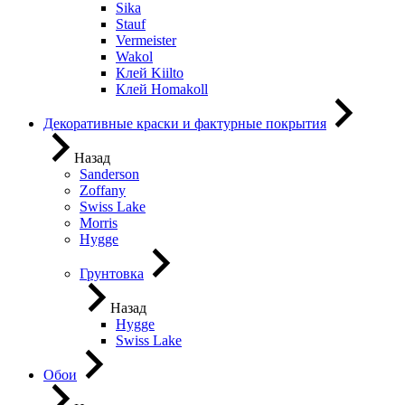
Sika
Stauf
Vermeister
Wakol
Клей Kiilto
Клей Homakoll
Декоративные краски и фактурные покрытия
Назад
Sanderson
Zoffany
Swiss Lake
Morris
Hygge
Грунтовка
Назад
Hygge
Swiss Lake
Обои