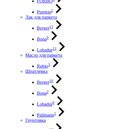
FORBO
2
Puretop
Лак для паркета
11
Berger
9
Bona
13
Lobadur
Масло для паркета
3
Rubio
Шпатлевка
10
Berger
2
Bona
9
Lobadur
3
Pallmann
Грунтовка