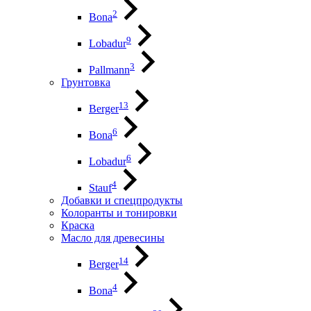
2
Bona
9
Lobadur
3
Pallmann
Грунтовка
13
Berger
6
Bona
6
Lobadur
4
Stauf
Добавки и спецпродукты
Колоранты и тонировки
Краска
Масло для древесины
14
Berger
4
Bona