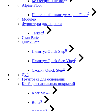
Коллекции Tulesna
Alpine Floor
0
Напольный плинтус Alpine Floor
Moduleo
Фурнитура для паркета
1
Tarkett
Gran Parte
Quick Step
0
Плинтус Quick Step
0
Плинтус Quick Step Vinyl
0
Скоция Quick Step
Дуб
Грунтовка для оснований
Клей для напольных покрытий
1
КлейМаж
3
Bona
3