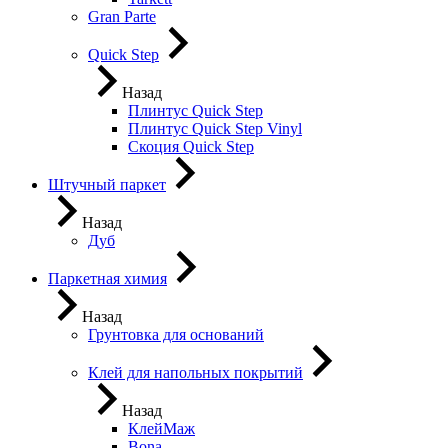
Gran Parte
Quick Step
Назад
Плинтус Quick Step
Плинтус Quick Step Vinyl
Скоция Quick Step
Штучный паркет
Назад
Дуб
Паркетная химия
Назад
Грунтовка для оснований
Клей для напольных покрытий
Назад
КлейМаж
Bona