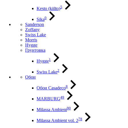
5
Kesto (kiilto)
0
Sika
Sanderson
Zoffany
Swiss Lake
Morris
Hygge
Грунтовка
1
Hygge
2
Swiss Lake
Обои
8
Обои Casadeco
49
MARBURG
90
Milassa Ambient
78
Milassa Ambient vol. 2