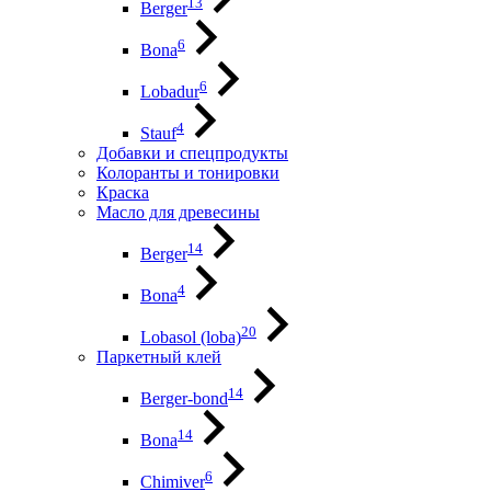
13
Berger
6
Bona
6
Lobadur
4
Stauf
Добавки и спецпродукты
Колоранты и тонировки
Краска
Масло для древесины
14
Berger
4
Bona
20
Lobasol (loba)
Паркетный клей
14
Berger-bond
14
Bona
6
Chimiver