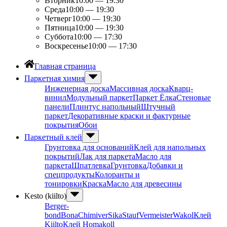
Вторник
10:00 — 19:30
Среда
10:00 — 19:30
Четверг
10:00 — 19:30
Пятница
10:00 — 19:30
Суббота
10:00 — 17:30
Воскресенье
10:00 — 17:30
Главная страница
Паркетная химия
Инженерная доска
Массивная доска
Кварц-
винил
Модульный паркет
Паркет Ёлка
Стеновые
панели
Плинтус напольный
Штучный
паркет
Декоративные краски и фактурные
покрытия
Обои
Паркетный клей
Грунтовка для оснований
Клей для напольных
покрытий
Лак для паркета
Масло для
паркета
Шпатлевка
Грунтовка
Добавки и
спецпродукты
Колоранты и
тонировки
Краска
Масло для древесины
Kesto (kiilto)
Berger-
bond
Bona
Chimiver
Sika
Stauf
Vermeister
Wakol
Клей
Kiilto
Клей Homakoll