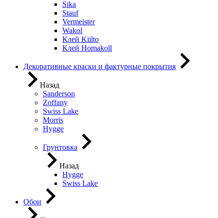
Sika
Stauf
Vermeister
Wakol
Клей Kiilto
Клей Homakoll
Декоративные краски и фактурные покрытия
Назад
Sanderson
Zoffany
Swiss Lake
Morris
Hygge
Грунтовка
Назад
Hygge
Swiss Lake
Обои