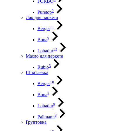
FORBO
2
Puretop
Лак для паркета
11
Berger
9
Bona
13
Lobadur
Масло для паркета
3
Rubio
Шпатлевка
10
Berger
2
Bona
9
Lobadur
3
Pallmann
Грунтовка