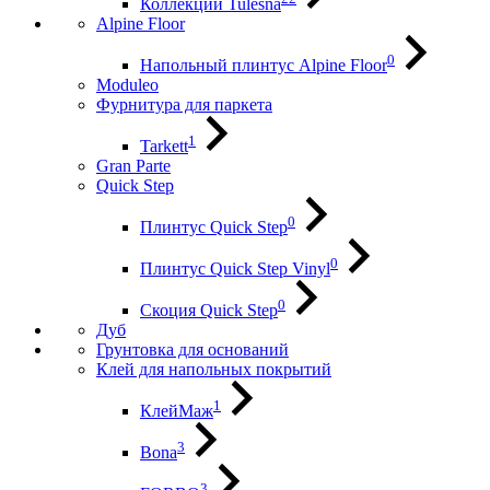
Коллекции Tulesna
Alpine Floor
0
Напольный плинтус Alpine Floor
Moduleo
Фурнитура для паркета
1
Tarkett
Gran Parte
Quick Step
0
Плинтус Quick Step
0
Плинтус Quick Step Vinyl
0
Скоция Quick Step
Дуб
Грунтовка для оснований
Клей для напольных покрытий
1
КлейМаж
3
Bona
3