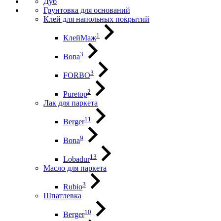
Дуб
Грунтовка для оснований
Клей для напольных покрытий
1
КлейМаж
3
Bona
3
FORBO
2
Puretop
Лак для паркета
11
Berger
9
Bona
13
Lobadur
Масло для паркета
3
Rubio
Шпатлевка
10
Berger