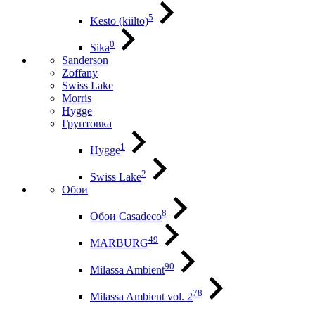
5
Kesto (kiilto)
0
Sika
Sanderson
Zoffany
Swiss Lake
Morris
Hygge
Грунтовка
1
Hygge
2
Swiss Lake
Обои
8
Обои Casadeco
49
MARBURG
90
Milassa Ambient
78
Milassa Ambient vol. 2