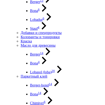
13
Berger
6
Bona
6
Lobadur
4
Stauf
Добавки и спецпродукты
Колоранты и тонировки
Краска
Масло для древесины
14
Berger
4
Bona
20
Lobasol (loba)
Паркетный клей
14
Berger-bond
14
Bona
6
Chimiver