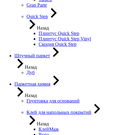
Gran Parte
Quick Step
Назад
Плинтус Quick Step
Плинтус Quick Step Vinyl
Скоция Quick Step
Штучный паркет
Назад
Дуб
Паркетная химия
Назад
Грунтовка для оснований
Клей для напольных покрытий
Назад
КлейМаж
Bona