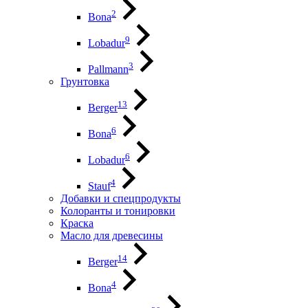
2
Bona
9
Lobadur
3
Pallmann
Грунтовка
13
Berger
6
Bona
6
Lobadur
4
Stauf
Добавки и спецпродукты
Колоранты и тонировки
Краска
Масло для древесины
14
Berger
4
Bona