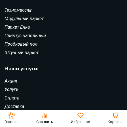
Техномассив
Модульный паркет
Паркет Ёлка
Плинтус напольный
Пробковый пол
Штучный паркет
Наши услуги:
Акции
Услуги
Оплата
Доставка
Партнерские программы
Главная
Сравнить
Избранное
Корзина
Контакты